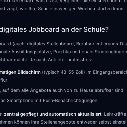
r Artikel erklärt, was es ist, vergleicht alle existierenden L
nd zeigt, wie Ihre Schule in wenigen Wochen starten kann.
 digitales Jobboard an der Schule?
board (auch: digitales Stellenboard, Berufsorientierungs-Disp
onale Ausbildungsplätze, Praktika und duale Studiengänge
chtbar macht. Je nach Anbieter umfasst es:
matigen Bildschirm
(typisch 48-55 Zoll) im Eingangsbereich
flur
, auf dem alle Angebote auch von zu Hause abrufbar sind
das Smartphone mit Push-Benachrichtigungen
en
zentral gepflegt und automatisch aktualisiert
. Lehrkräft
hmen können ihre Stellenangebote entweder selbst einstell