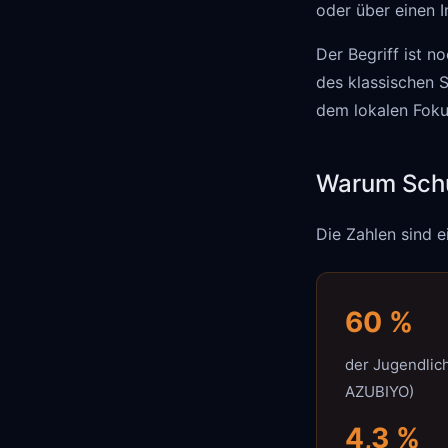
oder über einen I
Der Begriff ist n
des klassischen 
dem lokalen Foku
Warum Schu
Die Zahlen sind e
60 %
der Jugendlic
AZUBIYO)
4,3 %