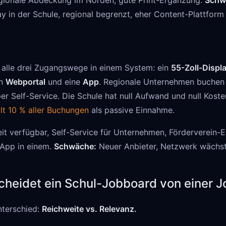
gionale Abdeckung im Norden, gute Print-Ergänzung.
Schw
y in der Schule, regional begrenzt, eher Content-Plattform
alle drei Zugangswege in einem System: ein
55-Zoll-Displ
in
Webportal
und eine
App
. Regionale Unternehmen buchen 
er Self-Service. Die Schule hat null Aufwand und null Koste
lt 10 % aller Buchungen
als passive Einnahme.
t verfügbar, Self-Service für Unternehmen, Förderverein-
App in einem.
Schwäche:
Neuer Anbieter, Netzwerk wächst
cheidet ein Schul-Jobboard von einer 
nterschied:
Reichweite vs. Relevanz.