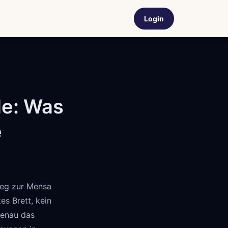
Login
le: Was
e
Weg zur Mensa
es Brett, kein
genau das