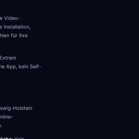
ie Video-
 Installation,
len für ihre
Extrem
ne App, kein Self-
eswig-Holstein
nline-
.