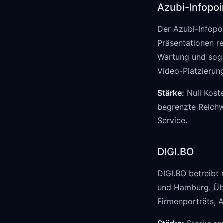
Azubi-Infopoi
Der Azubi-Infopoi
Präsentationen re
Wartung und soga
Video-Platzierun
Stärke:
Null Kost
begrenzte Reichwe
Service.
DIGI.BO
DIGI.BO betreibt 
und Hamburg. Übe
Firmenporträts, 