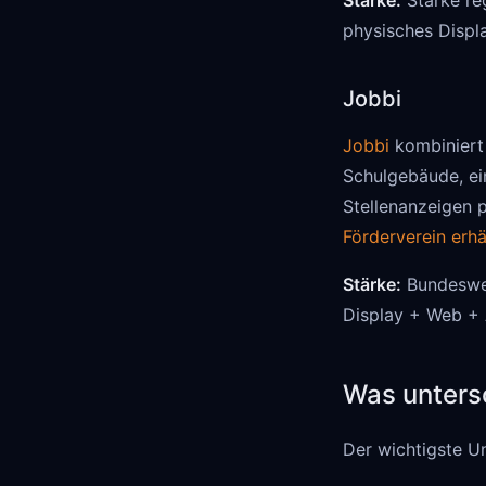
Stärke:
Starke re
physisches Displa
Jobbi
Jobbi
kombiniert 
Schulgebäude, e
Stellenanzeigen p
Förderverein erhä
Stärke:
Bundeswei
Display + Web + 
Was unters
Der wichtigste U