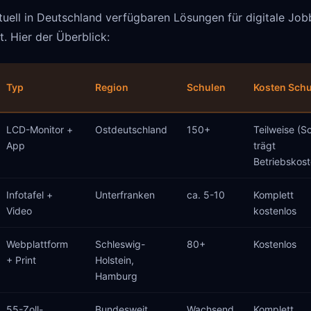
tuell in Deutschland verfügbaren Lösungen für digitale Jo
t. Hier der Überblick:
Typ
Region
Schulen
Kosten Schu
LCD-Monitor +
Ostdeutschland
150+
Teilweise (S
App
trägt
Betriebskost
Infotafel +
Unterfranken
ca. 5-10
Komplett
Video
kostenlos
Webplattform
Schleswig-
80+
Kostenlos
+ Print
Holstein,
Hamburg
55-Zoll-
Bundesweit
Wachsend
Komplett