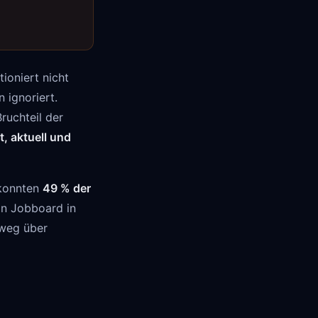
ioniert nicht
 ignoriert.
ruchteil der
, aktuell und
 konnten
49 % der
in Jobboard in
mweg über