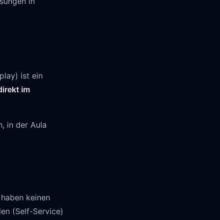
ösungen in
lay) ist ein
direkt im
, in der Aula
e haben keinen
en (Self-Service)