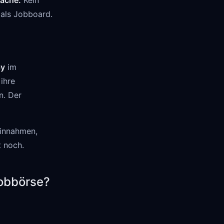
äche:
Kein
 als Jobboard.
ay
im
ihre
n. Der
Einnahmen,
 noch.
Jobbörse?