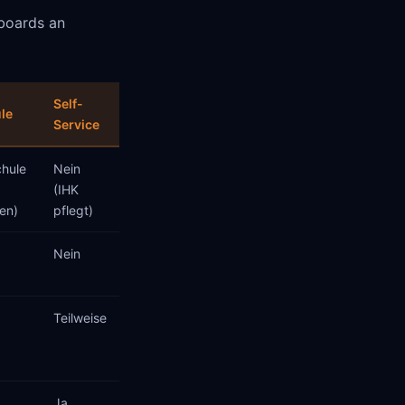
bboards an
Self-
le
Service
chule
Nein
(IHK
en)
pflegt)
Nein
Teilweise
Ja