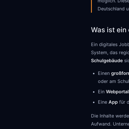
möglich. Diese
Deutschland u
Was ist ein
Ein digitales Job
System, das regi
Schulgebäude
si
Einen
großfor
oder am Schul
Ein
Webportal
Eine
App
für 
Die Inhalte werd
Aufwand. Unterne