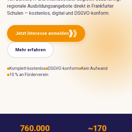
regionale Ausbildungsangebote direkt in Frankfurter
Schulen — kostenlos, digital und DSGVO-konform.
Jetzt Interesse anmelden
Mehr erfahren
REGION FRANKFURT
Komplett kostenlos
DSGVO-konform
Kein Aufwand
Regional. Praxisnah.
10 % an Förderverein
Vor Ort wirksam.
760.000
~170